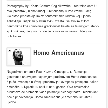
Photography by: Kasia Chmura-Cegielkowska – teatralna.com U
ovoj predstavi, hipnotišućoj i urenebesnoj u isto vreme, Greg
Goldston predstavlja kolaž pantomimskih radova koji ujedno
zabavljaju i inspirišu publiku svih uzrasta. Sa svojim stilom
pantomime koji kombinuje gracioznost baleta sa tajmingom stend-
ap komičara, njegovo izvođenje je sve osim nemog. Njegova
publika se …
Homo Americanus
Nagrađivani umetnik Paul Kozma Čimpojeru, iz Rumunije,
gostovaće sa svojom najnovijom predstavom Homo Americanus
čije će izvođenje u Vranju predstavljati evropsku premijeru, nakon
američke, u Njujorku u aprilu 2016. godine. Ova neverbalna
predstava će promeniti vaše poimanje plesnog teatra i redefinisati
način pripovedanja. Homo Americanus je američko iskustvo i
ujedno …