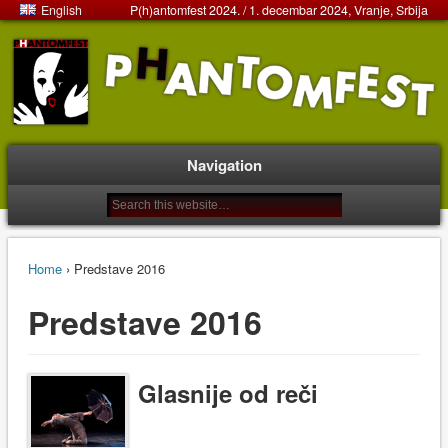
English
P(h)antomfest 2024. / 1. decembar 2024, Vranje, Srbija
Navigation
Home
› Predstave 2016
Predstave 2016
Glasnije od reči