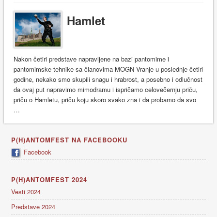
Hamlet
Nakon četiri predstave napravljene na bazi pantomime i
pantomimske tehnike sa članovima MOGN Vranje u poslednje četiri
godine, nekako smo skupili snagu i hrabrost, a posebno i odlučnost
da ovaj put napravimo mimodramu i ispričamo celovečernju priču,
priču o Hamletu, priču koju skoro svako zna i da probamo da svo
…
P(H)ANTOMFEST NA FACEBOOKU
Facebook
P(H)ANTOMFEST 2024
Vesti 2024
Predstave 2024