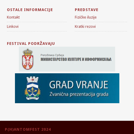
OSTALE INFORMACIJE
PREDSTAVE
Kontakt
Fizičke iluzije
Linkovi
Kratki rezovi
FESTIVAL PODRŽAVAJU
P(H)ANTOMFEST 2024